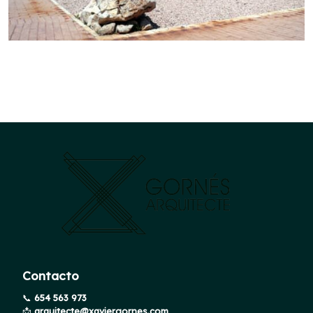
Contacto
📞
654 563 973
📩
arquitecte@xaviergornes.com