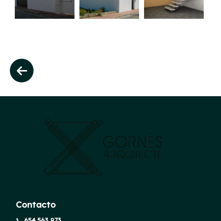
Contacto
📞
654 563 973